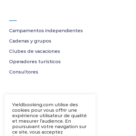
¿Para quiénes?
Campamentos independientes
Cadenas y grupos
Clubes de vacaciones
Operadores turísticos
Consultores
Software
Yieldbooking.com utilise des
Permanece hecho a medida
cookies pour vous offrir une
expérience utilisateur de qualité
Establecimientos y alojamientos
et mesurer l’audience. En
poursuivant votre navigation sur
Informes
ce site, vous acceptez