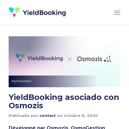
Togg
navi
YieldBooking asociado con
Osmozis
Publicado por
contact
on
octubre 8, 2020
Développé par Osmozis, OsmoGestion